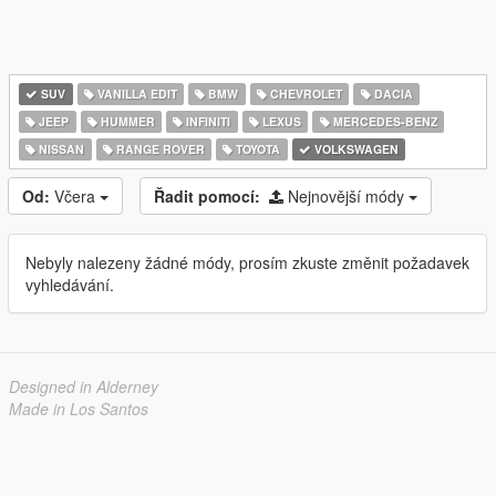
SUV
VANILLA EDIT
BMW
CHEVROLET
DACIA
JEEP
HUMMER
INFINITI
LEXUS
MERCEDES-BENZ
NISSAN
RANGE ROVER
TOYOTA
VOLKSWAGEN
Od:
Včera
Řadit pomocí:
Nejnovější módy
Nebyly nalezeny žádné módy, prosím zkuste změnit požadavek
vyhledávání.
Designed in Alderney
Made in Los Santos