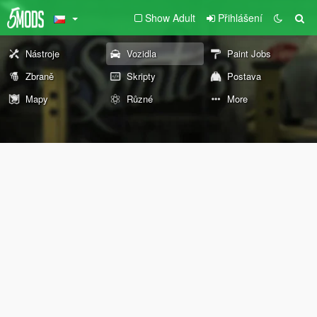
Show Adult
Přihlášení
Nástroje
Vozidla
Paint Jobs
Zbraně
Skripty
Postava
Mapy
Různé
More