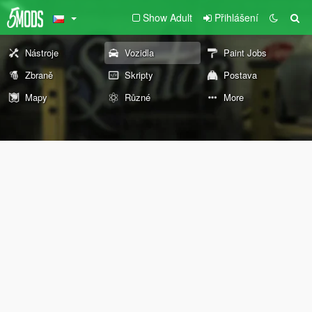
Show Adult
Přihlášení
Nástroje
Vozidla
Paint Jobs
Zbraně
Skripty
Postava
Mapy
Různé
More