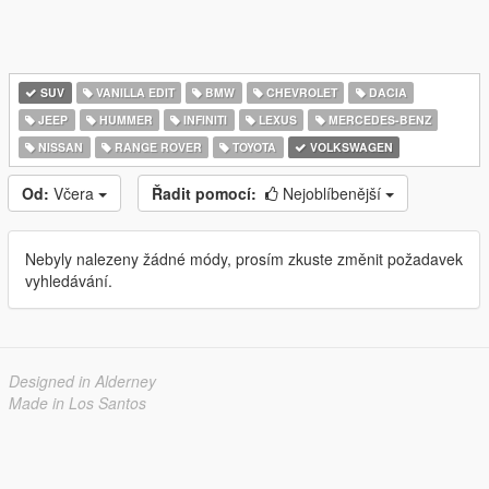
SUV
VANILLA EDIT
BMW
CHEVROLET
DACIA
JEEP
HUMMER
INFINITI
LEXUS
MERCEDES-BENZ
NISSAN
RANGE ROVER
TOYOTA
VOLKSWAGEN
Od:
Včera
Řadit pomocí:
Nejoblíbenější
Nebyly nalezeny žádné módy, prosím zkuste změnit požadavek
vyhledávání.
Designed in Alderney
Made in Los Santos