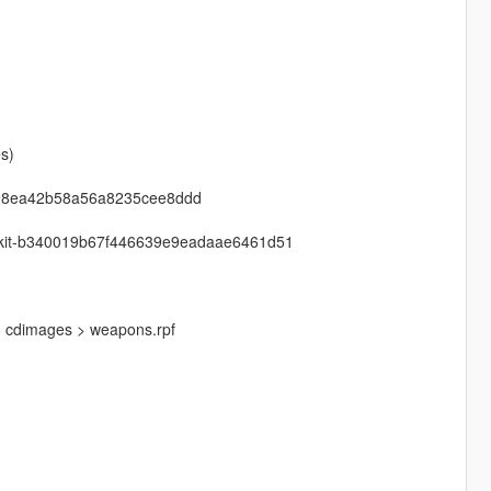
s)
3e98ea42b58a56a8235cee8ddd
on-kit-b340019b67f446639e9eadaae6461d51
 > cdimages > weapons.rpf