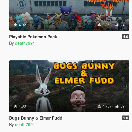
4.92
9.869
74
Playable Pokemon Pack
4.0
By
death7991
4.33
4.757
59
Bugs Bunny & Elmer Fudd
1.0
By
death7991