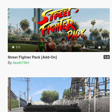
5.0
2.866
50
Street Fighter Pack [Add-On]
1.0
By
death7991