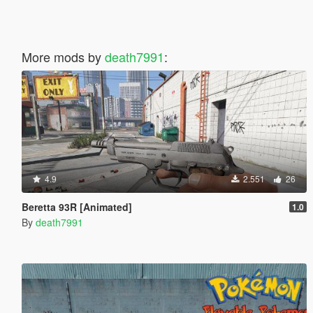
More mods by
death7991
:
4.9
2.551
26
Beretta 93R [Animated]
1.0
By
death7991