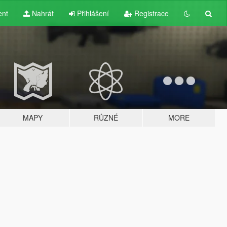
ent
Nahrát
Přihlášení
Registrace
MAPY
RŮZNÉ
MORE