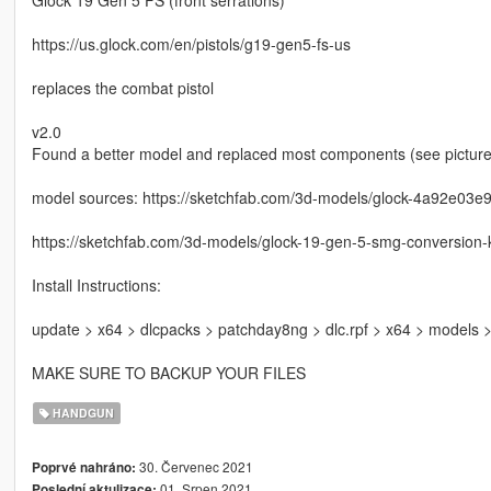
Glock 19 Gen 5 FS (front serrations)
https://us.glock.com/en/pistols/g19-gen5-fs-us
replaces the combat pistol
v2.0
Found a better model and replaced most components (see picture
model sources: https://sketchfab.com/3d-models/glock-4a92e0
https://sketchfab.com/3d-models/glock-19-gen-5-smg-conversi
Install Instructions:
update > x64 > dlcpacks > patchday8ng > dlc.rpf > x64 > models
MAKE SURE TO BACKUP YOUR FILES
HANDGUN
30. Červenec 2021
Poprvé nahráno:
01. Srpen 2021
Poslední aktulizace: