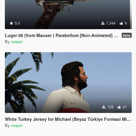
5.0
1.344
9
Luger 08 (from Mauser ) Parabellum [Non-Animated] Retexture
beta
By
neapel
728
21
White Turkey Jersey for Michael (Beyaz Türkiye Formasi Michael icin)
By
neapel