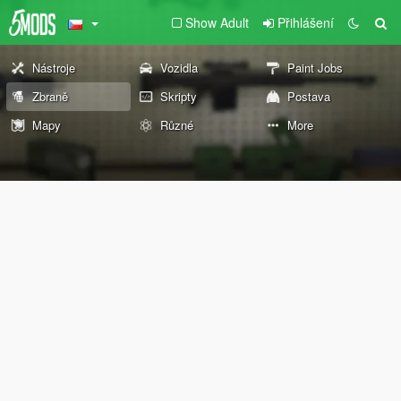
Show Adult
Přihlášení
Nástroje
Vozidla
Paint Jobs
Zbraně
Skripty
Postava
Mapy
Různé
More