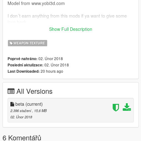
Model from www.yobi3d.com
I don´t earn anything from this mods if ya want to give some
love back
click on the youtube link and support my aunt :D
Show Full Description
password emiskuche
WEAPON TEXTURE
02. Únor 2018
Poprvé nahráno:
02. Únor 2018
Poslední aktulizace:
20 hours ago
Last Downloaded:
All Versions
beta
(current)
2.396 stažení
, 15,6 MB
02. Únor 2018
6 Komentářů