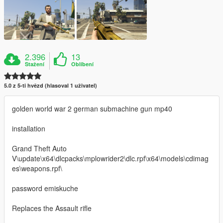
2.396
13
Stažení
Oblíbení
5.0 z 5-ti hvězd (hlasoval 1 uživatel)
golden world war 2 german submachine gun mp40
installation
Grand Theft Auto
V\update\x64\dlcpacks\mplowrider2\dlc.rpf\x64\models\cdimag
es\weapons.rpf\
password emiskuche
Replaces the Assault rifle