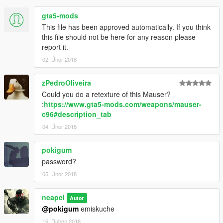
gta5-mods
This file has been approved automatically. If you think
this file should not be here for any reason please
report it.
02. Únor 2018
zPedroOliveira
Could you do a retexture of this Mauser?
:
https://www.gta5-mods.com/weapons/mauser-
c96#description_tab
04. Únor 2018
pokigum
password?
05. Únor 2018
neapel
Autor
@pokigum
emiskuche
16. Duben 2018