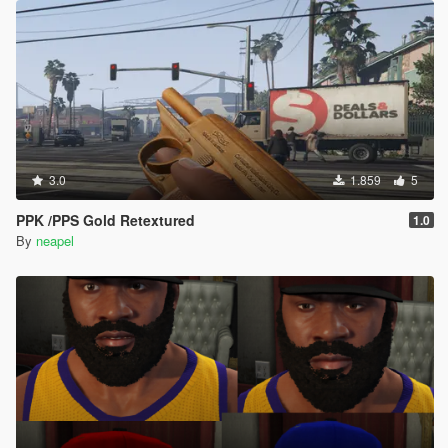
3.0
1.859
5
PPK /PPS Gold Retextured
1.0
By
neapel