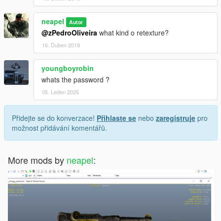
neapel
Autor
@zPedroOliveira
what kind o retexture?
16. Duben 2018
youngboyrobin
whats the password ?
05. Leden 2025
Přidejte se do konverzace!
Přihlaste se
nebo
zaregistruje
pro
možnost přidávání komentářů.
More mods by
neapel
: