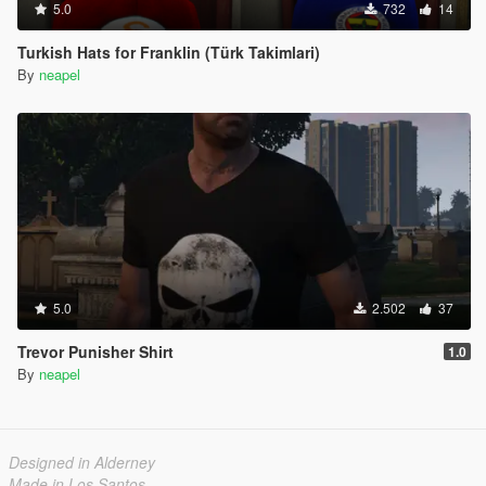
5.0
732
14
Turkish Hats for Franklin (Türk Takimlari)
By
neapel
5.0
2.502
37
Trevor Punisher Shirt
1.0
By
neapel
Designed in Alderney
Made in Los Santos