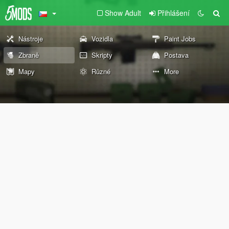
Show Adult
Přihlášení
Nástroje
Vozidla
Paint Jobs
Zbraně
Skripty
Postava
Mapy
Různé
More