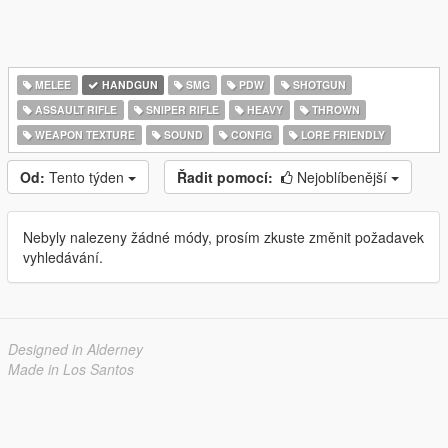
MELEE
HANDGUN
SMG
PDW
SHOTGUN
ASSAULT RIFLE
SNIPER RIFLE
HEAVY
THROWN
WEAPON TEXTURE
SOUND
CONFIG
LORE FRIENDLY
Od:
Tento týden
Řadit pomocí:
Nejoblíbenější
Nebyly nalezeny žádné módy, prosím zkuste změnit požadavek
vyhledávání.
Designed in Alderney
Made in Los Santos