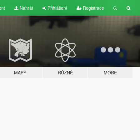
ent
Nahrát
Přihlášení
Registrace
MAPY
RŮZNÉ
MORE