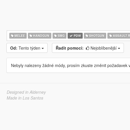
MELEE
HANDGUN
SMG
PDW
SHOTGUN
ASSAULT R
Od:
Tento týden
Řadit pomocí:
Nejoblíbenější
Nebyly nalezeny žádné módy, prosím zkuste změnit požadavek v
Designed in Alderney
Made in Los Santos