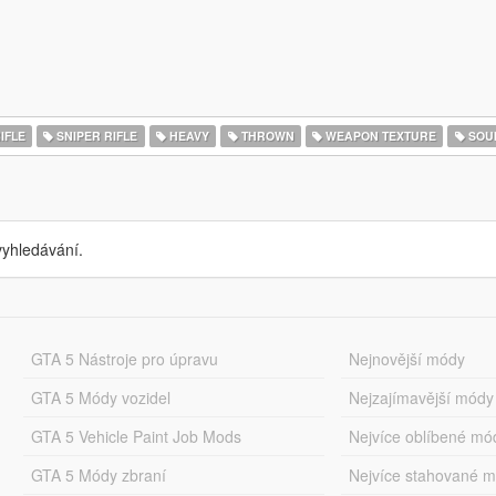
IFLE
SNIPER RIFLE
HEAVY
THROWN
WEAPON TEXTURE
SOU
yhledávání.
GTA 5 Nástroje pro úpravu
Nejnovější módy
GTA 5 Módy vozidel
Nejzajímavější módy
GTA 5 Vehicle Paint Job Mods
Nejvíce oblíbené mó
GTA 5 Módy zbraní
Nejvíce stahované 