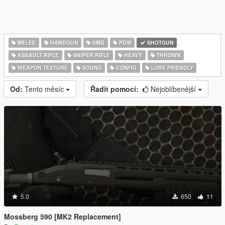
MELEE
HANDGUN
SMG
PDW
SHOTGUN
ASSAULT RIFLE
SNIPER RIFLE
HEAVY
THROWN
WEAPON TEXTURE
SOUND
CONFIG
LORE FRIENDLY
Od:
Tento měsíc
Řadit pomocí:
Nejoblíbenější
5.0
650
11
Mossberg 590 [MK2 Replacement]