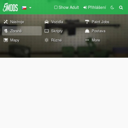
Show Adult
Přihlášení
Nástroje
Vozidla
Paint Jobs
Zbraně
Skripty
Postava
Mapy
Různé
More