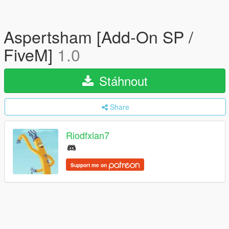
Aspertsham [Add-On SP /
FiveM]
1.0
Stáhnout
Share
Riodfxlan7
Support me on