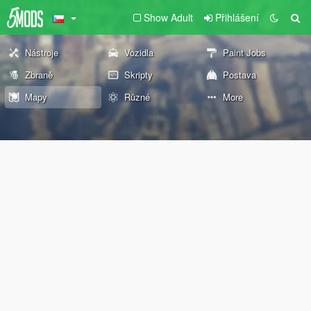
Show Adult
Přihlášení
Nástroje
Vozidla
Paint Jobs
Zbraně
Skripty
Postava
Mapy
Různé
More