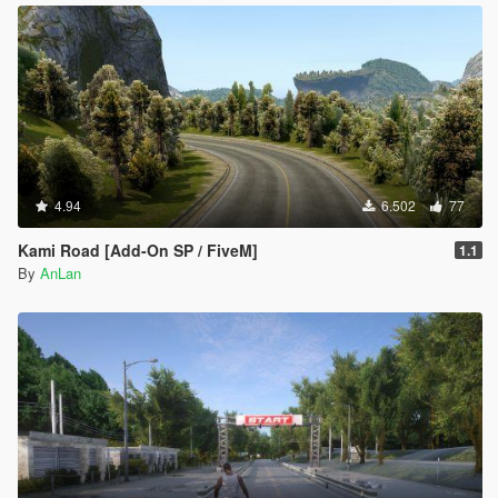
4.94
6.502
77
Kami Road [Add-On SP / FiveM]
1.1
By
AnLan