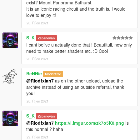
exist? Mount Panorama Bathurst.
It is an iconic racing circuit and the truth is, I would
love to enjoy it!
26. Říjen 2021
S_K
Zabanován
I cant belive u actually done that ! Beaufitull, now only
need to make better shaders etc. :D Cool
26. Říjen 2021
ReNNie
Moderátor
@Riodfxlan7
as on the other upload, upload the
archive instead of using an outside referral, thank
you!
26. Říjen 2021
S_K
Zabanován
@Riodfxlan7
https://i.imgur.com/zk7o5K0.png
Is
this normal ? haha
29. Říjen 2021