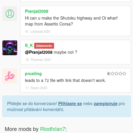
Pranjal2008
Hi can u make the Shutoku highway and Oi wharf
map from Assetto Corsa?
01. Listopad 2021
S_K
Zabanován
@Pranjal2008
maybe not ?
10. Prosinec 2021
prueling
leads to a 7z file with link that doesn't work.
11. Srpen 2023
Přidejte se do konverzace!
Přihlaste se
nebo
zaregistruje
pro
možnost přidávání komentářů.
More mods by
Riodfxlan7
: