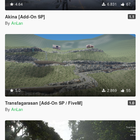
4.64
6.831
67
Akina [Add-On SP]
1.1
By
AnLan
5.0
2.869
55
Transfagarasan [Add-On SP / FiveM]
1.0
By
AnLan