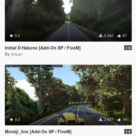
5.0
5.582
67
Initial D Hakone [Add-On SP / FiveM]
1.0
By
AnLan
5.0
3.697
39
Momiji_line [Add-On SP / FiveM]
1.4