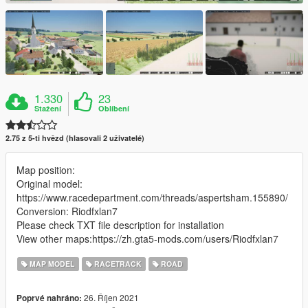
1.330
23
Stažení
Oblíbení
2.75 z 5-ti hvězd (hlasovali 2 uživatelé)
Map position:
Original model:
https://www.racedepartment.com/threads/aspertsham.155890/
Conversion: Riodfxlan7
Please check TXT file description for installation
View other maps:https://zh.gta5-mods.com/users/Riodfxlan7
MAP MODEL
RACETRACK
ROAD
26. Říjen 2021
Poprvé nahráno: