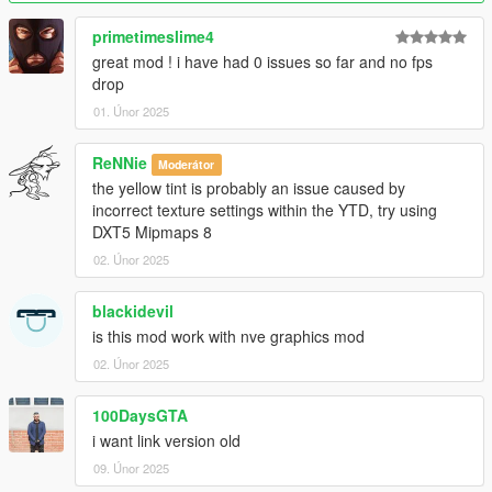
primetimeslime4
great mod ! i have had 0 issues so far and no fps
drop
01. Únor 2025
ReNNie
Moderátor
the yellow tint is probably an issue caused by
incorrect texture settings within the YTD, try using
DXT5 Mipmaps 8
02. Únor 2025
blackidevil
is this mod work with nve graphics mod
02. Únor 2025
100DaysGTA
i want link version old
09. Únor 2025