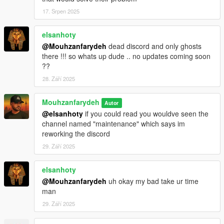
17. Srpen 2025
elsanhoty
@Mouhzanfarydeh
dead discord and only ghosts
there !!! so whats up dude .. no updates coming soon
??
28. Září 2025
Mouhzanfarydeh
Autor
@elsanhoty
if you could read you wouldve seen the
channel named "maintenance" which says im
reworking the discord
29. Září 2025
elsanhoty
@Mouhzanfarydeh
uh okay my bad take ur time
man
29. Září 2025