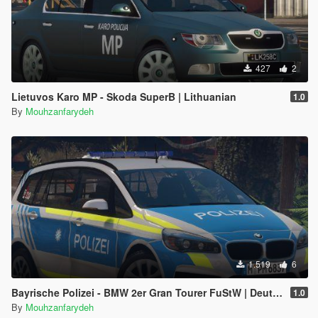
427
2
Lietuvos Karo MP - Skoda SuperB | Lithuanian
1.0
By
Mouhzanfarydeh
1.519
6
Bayrische Polizei - BMW 2er Gran Tourer FuStW | Deutsch
1.0
By
Mouhzanfarydeh