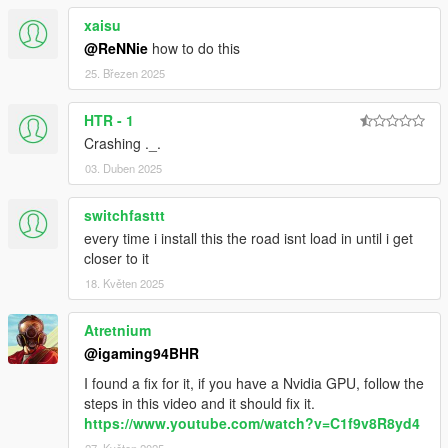
xaisu
@ReNNie
how to do this
25. Březen 2025
HTR - 1
Crashing ._.
03. Duben 2025
switchfasttt
every time i install this the road isnt load in until i get
closer to it
18. Květen 2025
Atretnium
@igaming94BHR
I found a fix for it, if you have a Nvidia GPU, follow the
steps in this video and it should fix it.
https://www.youtube.com/watch?v=C1f9v8R8yd4