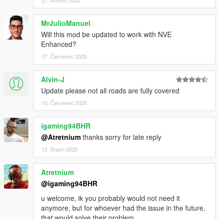
27. Květen 2025
MrJulioManuel
Will this mod be updated to work with NVE
Enhanced?
07. Červenec 2025
Alvin-J
Update please not all roads are fully covered
15. Červenec 2025
igaming94BHR
@Atretnium
thanks sorry for late reply
12. Srpen 2025
Atretnium
@igaming94BHR
u welcome, ik you probably would not need it
anymore, but for whoever had the issue in the future,
that would solve their problem