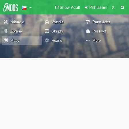
Show Adult
Přihlášení
Nástroje
Vozidla
Paint Jobs
Zbraně
Skripty
Postava
Mapy
Různé
More