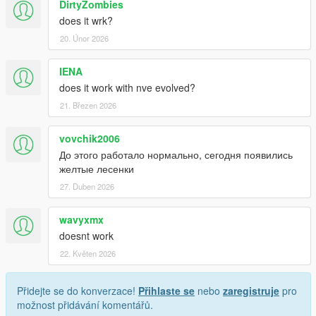
DirtyZombies
does it wrk?
20. Únor 2026
IENA
does it work with nve evolved?
21. Březen 2026
vovchik2006
До этого работало нормально, сегодня появились
желтые лесенки
27. Duben 2026
wavyxmx
doesnt work
22. Květen 2026
Přidejte se do konverzace!
Přihlaste se
nebo
zaregistruje
pro
možnost přidávání komentářů.