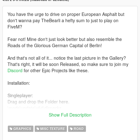
You have the urge to drive on proper European Asphalt but
don't wanna pay TheBearli a hefty sum to just to play on
FiveM?
Fear not! Mine don't just look better but also resemble the
Roads of the Glorious German Capital of Berlin!
And that's not all of it... notice the last picture in the Gallery?
That's right, it will be soon Released, so make sure to join my
Discord
for other Epic Projects like these.
Installation:
Singleplayer:
Drag and drop the Folder here.
\mods\update\x64\dlcpacks
Show Full Description
and add dlcpacks:\RoadsOfEurope\ inside the dlclist.xml here.
\mods\update\update.rpf\common\data
GRAPHICS
MISC TEXTURE
ROAD
FiveM: