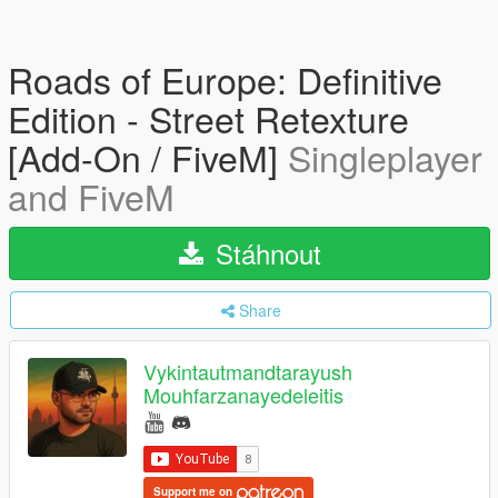
Roads of Europe: Definitive
Edition - Street Retexture
[Add-On / FiveM]
Singleplayer
and FiveM
Stáhnout
Share
Vykintautmandtarayush
Mouhfarzanayedeleitis
Support me on