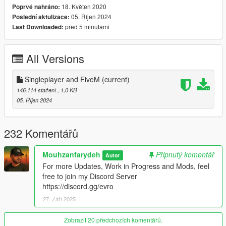
18. Květen 2020
Poprvé nahráno:
Drag and drop the Folder here.
05. Říjen 2024
Poslední aktulizace:
C:\Users\username\AppData\Local\FiveM\FiveM.app\mod
před 5 minutami
Last Downloaded:
Update: Changed Download Links
All Versions
Singleplayer and FiveM
(current)
146.114 stažení
, 1,0 KB
05. Říjen 2024
232 Komentářů
Mouhzanfarydeh
Připnutý komentář
Autor
For more Updates, Work in Progress and Mods, feel
free to join my Discord Server
https://discord.gg/evro
27. Září 2025
Zobrazit 20 předchozích komentářů.