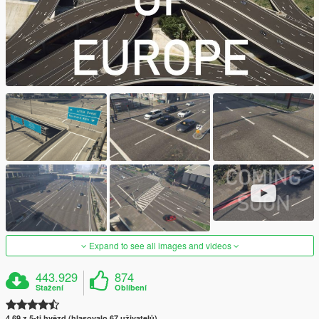
Expand to see all images and videos
443.929
874
Stažení
Oblíbení
4.69 z 5-ti hvězd (hlasovalo 67 uživatelů)