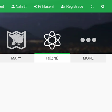
ent
Nahrát
Přihlášení
Registrace
MAPY
RŮZNÉ
MORE