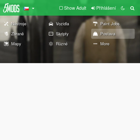
Show Adult
Přihlášení
Nástroje
Vozidla
Paint Jobs
Zbraně
Skripty
Postava
Mapy
Různé
More