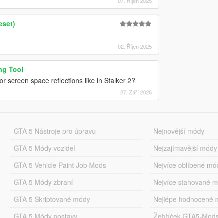
07. Říjen 2025
eset)
02. Říjen 2025
ng Tool
or screen space reflections like in Stalker 2?
27. Září 2025
GTA 5 Nástroje pro úpravu
Nejnovější módy
GTA 5 Módy vozidel
Nejzajímavější módy
GTA 5 Vehicle Paint Job Mods
Nejvíce oblíbené mó
GTA 5 Módy zbraní
Nejvíce stahované 
GTA 5 Skriptované módy
Nejlépe hodnocené 
GTA 5 Módy postavy
Žebříček GTA5-Mod