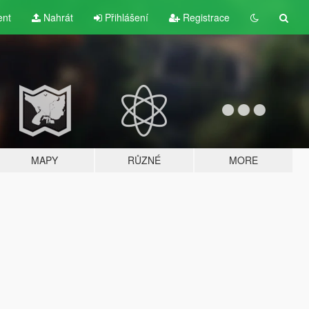
ent
Nahrát
Přihlášení
Registrace
MAPY
RŮZNÉ
MORE