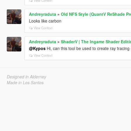
View Context
Andreyraduta
»
Old NFS Style (QuantV ReShade Pr
Looks like carbon
View Context
Andreyraduta
»
ShaderV | The Ingame Shader Editi
@Kypos
Hi, can this tool be used to create ray tracing 
View Context
Designed in Alderney
Made in Los Santos