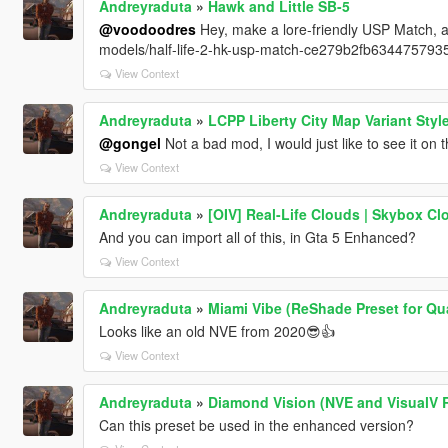
Andreyraduta
»
Hawk and Little SB-5
@voodoodres
Hey, make a lore-friendly USP Match, a
models/half-life-2-hk-usp-match-ce279b2fb63447579
View Context
Andreyraduta
»
LCPP Liberty City Map Variant Styl
@gongel
Not a bad mod, I would just like to see it on
View Context
Andreyraduta
»
[OIV] Real-Life Clouds | Skybox C
And you can import all of this, in Gta 5 Enhanced?
View Context
Andreyraduta
»
Miami Vibe (ReShade Preset for Qu
Looks like an old NVE from 2020😎👍
View Context
Andreyraduta
»
Diamond Vision (NVE and VisualV 
Can this preset be used in the enhanced version?