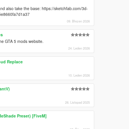
nd also take the base: https://sketchfab.com/3d-
35e8660fa7d1a37
09. Březen 2026
es
 the GTA 5 mods website.
24. Leden 2026
loud Replace
10. Leden 2026
antV)
26. Listopad 2025
ReShade Preset) [FiveM]