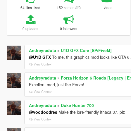
64 files liked
152 komentářů
1 video
0 uploads
0 followers
Andreyraduta
»
U1D GFX Core [SP/FiveM]
@U1D GFX
To me, this graphics mod looks like GTA 6.
View Context
Andreyraduta
»
Forza Horizon 6 Roads [Legacy | E
Excellent mod, just like Forza!
View Context
Andreyraduta
»
Duke Hunter 700
@voodoodres
Make the lore-friendly Ithaca 37, plz
View Context