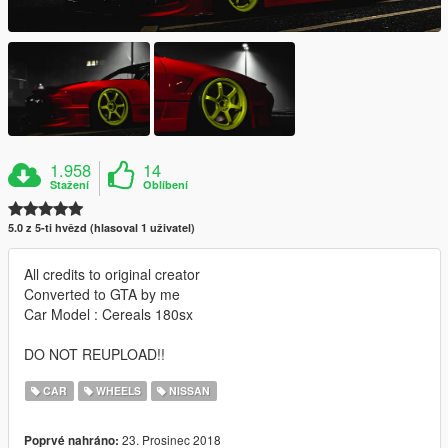
1.958
14
Stažení
Oblíbení
5.0 z 5-ti hvězd (hlasoval 1 uživatel)
All credits to original creator
Converted to GTA by me
Car Model : Cereals 180sx
DO NOT REUPLOAD!!
CAR
WHEELS
NISSAN
23. Prosinec 2018
Poprvé nahráno: