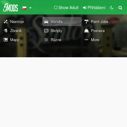
Show Adult
Přihlášení
Nástroje
Vozidla
Paint Jobs
Zbraně
Skripty
Postava
Mapy
Různé
More