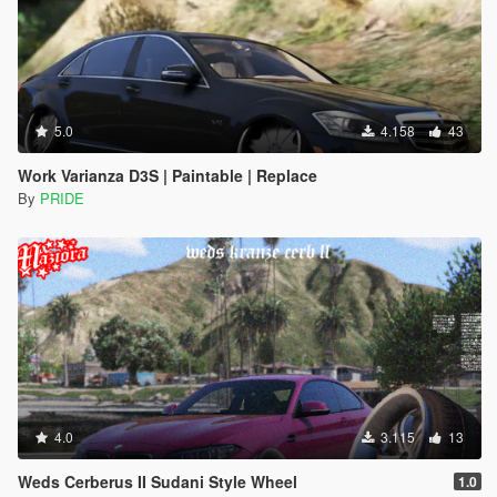
5.0
4.158
43
Work Varianza D3S | Paintable | Replace
By
PRIDE
4.0
3.115
13
Weds Cerberus II Sudani Style Wheel
1.0