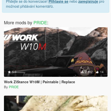
Přidejte se do konverzace!
Přihlaste se
nebo
zaregistruje
pro
možnost přidávání komentářů.
More mods by
PRIDE
:
5.0
2.832
14
Work ZiStance W10M | Paintable | Replace
By
PRIDE