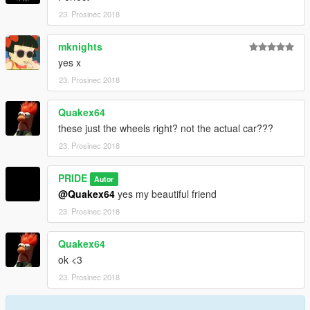
23. Prosinec 2018
mknights
yes x
23. Prosinec 2018
Quakex64
these just the wheels right? not the actual car???
23. Prosinec 2018
PRIDE
Autor
@Quakex64
yes my beautiful friend
23. Prosinec 2018
Quakex64
ok <3
23. Prosinec 2018