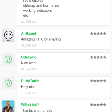
- radio display
- dirtmap and burn area
- working indicators
- etc
09. Září 2021
AnRazed
Amazing THX for sharing
09. Září 2021
Odraymo
Nice work
09. Září 2021
RudyTablo
Holy nice
10. Září 2021
Willy41007
Thanks a lot for this