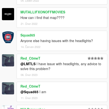
04. Leden 2022
MUTALLIFXONOFFMOVIES
How can i find that map????
21. Únor 2022
Squad65
Anyone else having issues with the headlights?
14. Červen 2022
Red_C0meT
@LMTLS
I have issue with headlights, any advice to
solve this problem?
06. Únor 2023
Red_C0meT
@Squad65
I am
11. Únor 2023