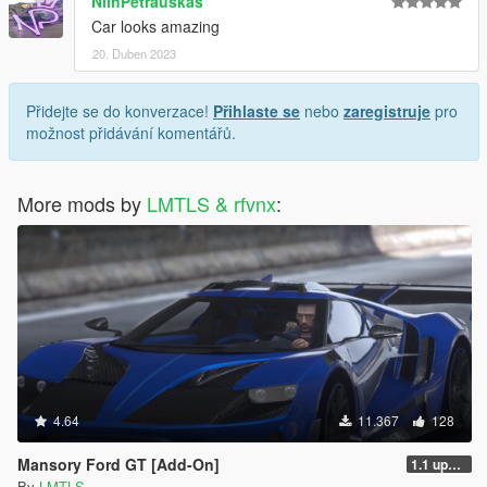
NiihPetrauskas
Car looks amazing
20. Duben 2023
Přidejte se do konverzace!
Přihlaste se
nebo
zaregistruje
pro
možnost přidávání komentářů.
More mods by
LMTLS & rfvnx
:
4.64
11.367
128
Mansory Ford GT [Add-On]
1.1 updated install.txt
By
LMTLS