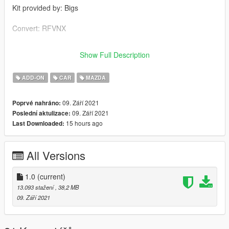
Kit provided by: Bigs
Convert: RFVNX
Installation:
Show Full Description
readme.txt in download.
ADD-ON
CAR
MAZDA
09. Září 2021
Poprvé nahráno:
09. Září 2021
Poslední aktulizace:
15 hours ago
Last Downloaded:
All Versions
1.0
(current)
13.093 stažení
, 38,2 MB
09. Září 2021