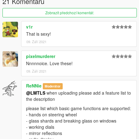
21 Komentářů
Zobrazit předchozí komentář.
v1r
That is sexy!
09. Září 2021
pixelmurderer
Nnnnnoice. Love these!
09. Září 2021
ReNNie
Moderátor
@LMTLS
when uploading please add a feature list to
the description
please list which basic game functions are supported:
- hands on steering wheel
- glass shards and breaking glass on windows
- working dials
- mirror reflections