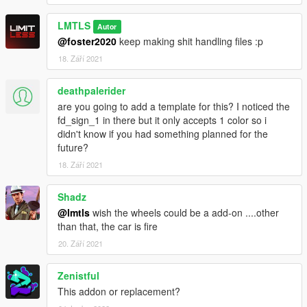
LMTLS
Autor
@foster2020
keep making shit handling files :p
18. Září 2021
deathpalerider
are you going to add a template for this? I noticed the
fd_sign_1 in there but it only accepts 1 color so i
didn't know if you had something planned for the
future?
18. Září 2021
Shadz
@lmtls
wish the wheels could be a add-on ....other
than that, the car is fire
20. Září 2021
Zenistful
This addon or replacement?