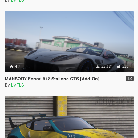
4.7
22.631
227
MANSORY Ferrari 812 Stallone GTS [Add-On]
1.0
By
LMTLS