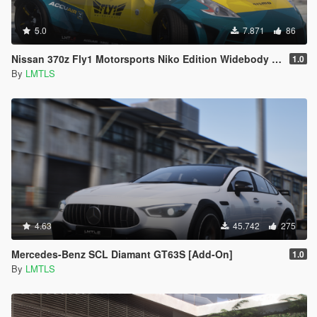
5.0
7.871
86
Nissan 370z Fly1 Motorsports Niko Edition Widebody [Add-On / FiveM | Tuning]
1.0
By
LMTLS
4.63
45.742
275
Mercedes-Benz SCL Diamant GT63S [Add-On]
1.0
By
LMTLS