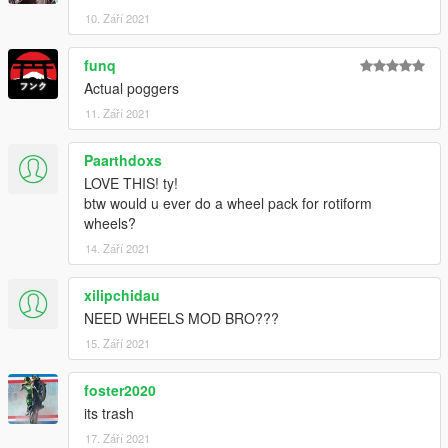
10. Září 2021
funq
Actual poggers
11. Září 2021
Paarthdoxs
LOVE THIS! ty!
btw would u ever do a wheel pack for rotiform
wheels?
14. Září 2021
xilipchidau
NEED WHEELS MOD BRO???
15. Září 2021
foster2020
its trash
17. Září 2021