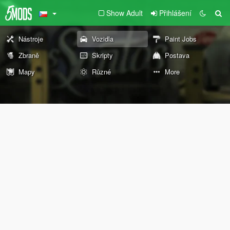
Show Adult
Přihlášení
Nástroje
Vozidla
Paint Jobs
Zbraně
Skripty
Postava
Mapy
Různé
More