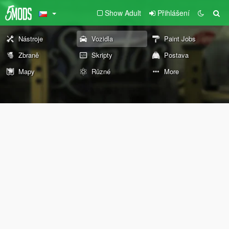
Show Adult
Přihlášení
Nástroje
Vozidla
Paint Jobs
Zbraně
Skripty
Postava
Mapy
Různé
More