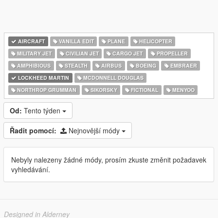
AIRCRAFT
VANILLA EDIT
PLANE
HELICOPTER
MILITARY JET
CIVILIAN JET
CARGO JET
PROPELLER
AMPHIBIOUS
STEALTH
AIRBUS
BOEING
EMBRAER
LOCKHEED MARTIN
MCDONNELL DOUGLAS
NORTHROP GRUMMAN
SIKORSKY
FICTIONAL
MENYOO
Od:
Tento týden
Řadit pomocí:
Nejnovější módy
Nebyly nalezeny žádné módy, prosím zkuste změnit požadavek
vyhledávání.
Designed in Alderney