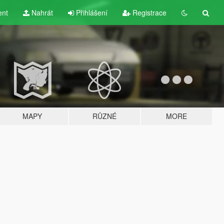
ent
Nahrát
Přihlášení
Registrace
MAPY
RŮZNÉ
MORE