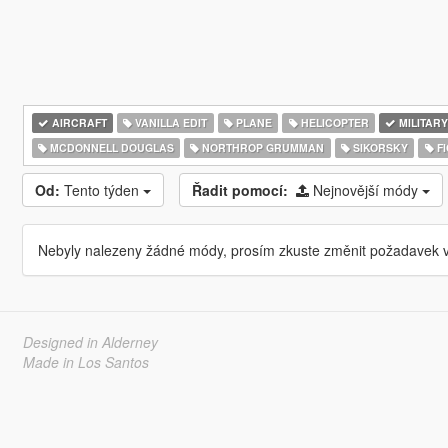
AIRCRAFT
VANILLA EDIT
PLANE
HELICOPTER
MILITARY
MCDONNELL DOUGLAS
NORTHROP GRUMMAN
SIKORSKY
FI
Od:
Tento týden
Řadit pomocí:
Nejnovější módy
Nebyly nalezeny žádné módy, prosím zkuste změnit požadavek v
Designed in Alderney
Made in Los Santos