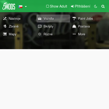
Show Adult
Přihlášení
Nástroje
Vozidla
Paint Jobs
Zbraně
Skripty
Postava
Mapy
Různé
More