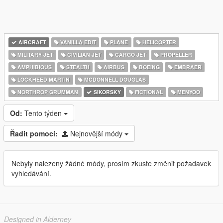
AIRCRAFT
VANILLA EDIT
PLANE
HELICOPTER
MILITARY JET
CIVILIAN JET
CARGO JET
PROPELLER
AMPHIBIOUS
STEALTH
AIRBUS
BOEING
EMBRAER
LOCKHEED MARTIN
MCDONNELL DOUGLAS
NORTHROP GRUMMAN
SIKORSKY
FICTIONAL
MENYOO
Od:
Tento týden
Řadit pomocí:
Nejnovější módy
Nebyly nalezeny žádné módy, prosím zkuste změnit požadavek
vyhledávání.
Designed in Alderney