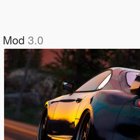
n Mod
3.0