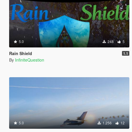
5.0
248
5
Rain Shield
1.1
By
InfiniteQuestion
5.0
1.256
12