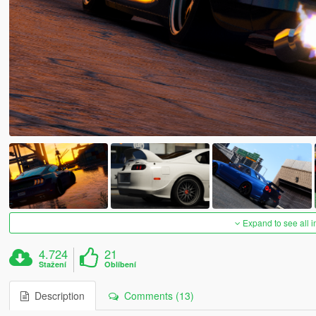
Expand to see all 
4.724
21
Stažení
Oblíbení
Description
Comments (13)