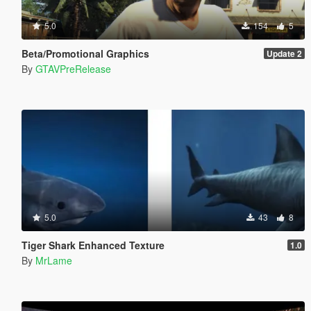
5.0
154
5
Beta/Promotional Graphics
Update 2
By
GTAVPreRelease
5.0
43
8
Tiger Shark Enhanced Texture
1.0
By
MrLame