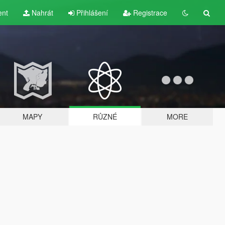
ent
Nahrát
Přihlášení
Registrace
MAPY
RŮZNÉ
MORE