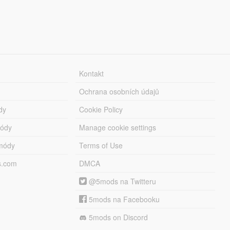
Kontakt
Ochrana osobních údajů
dy
Cookie Policy
módy
Manage cookie settings
módy
Terms of Use
s.com
DMCA
@5mods na Twitteru
5mods na Facebooku
5mods on Discord