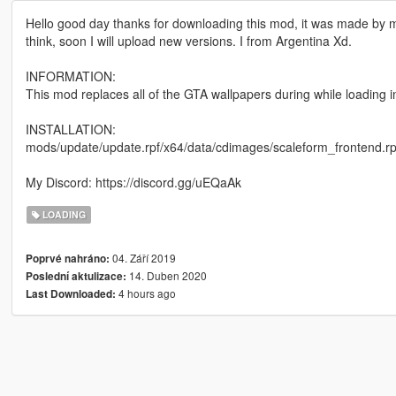
Hello good day thanks for downloading this mod, it was made by m
think, soon I will upload new versions. I from Argentina Xd.
INFORMATION:
This mod replaces all of the GTA wallpapers during while loading 
INSTALLATION:
mods/update/update.rpf/x64/data/cdimages/scaleform_frontend.rp
My Discord: https://discord.gg/uEQaAk
LOADING
04. Září 2019
Poprvé nahráno:
14. Duben 2020
Poslední aktulizace:
4 hours ago
Last Downloaded: