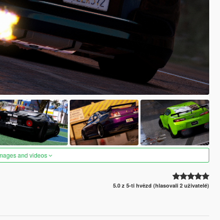
images and videos
5.0 z 5-ti hvězd (hlasovali 2 uživatelé)