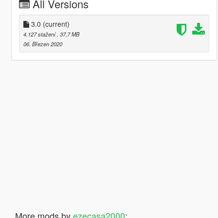
All Versions
3.0
(current)
4.127 stažení
, 37,7 MB
06. Březen 2020
More mods by
ezecasa2000
: