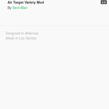
Air Target Variety Mod
3.0
By
Senf-Man
Designed in Alderney
Made in Los Santos