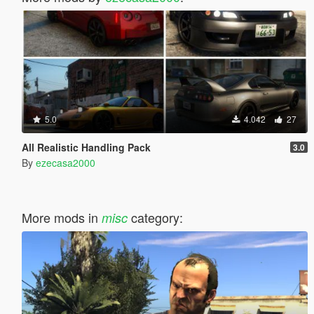
5.0
4.042
27
All Realistic Handling Pack
3.0
By
ezecasa2000
More mods in
category:
misc